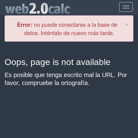
Cl
×
Error:
no puede conectarse a la base de
datos. Inténtalo de nuevo más tarde.
Oops, page is not available
Es posible que tenga escrito mal la URL. Por
favor, compruebe la ortografía.