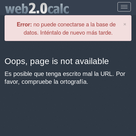
Cl
×
Error:
no puede conectarse a la base de
datos. Inténtalo de nuevo más tarde.
Oops, page is not available
Es posible que tenga escrito mal la URL. Por
favor, compruebe la ortografía.