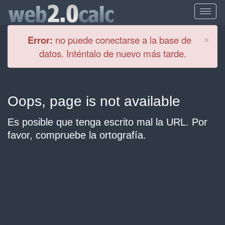
Cl
×
Error:
no puede conectarse a la base de
datos. Inténtalo de nuevo más tarde.
Oops, page is not available
Es posible que tenga escrito mal la URL. Por
favor, compruebe la ortografía.