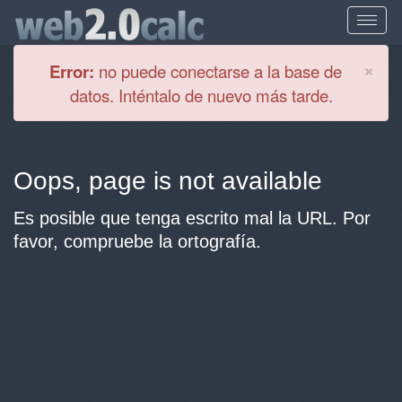
Cl
×
Error:
no puede conectarse a la base de
datos. Inténtalo de nuevo más tarde.
Oops, page is not available
Es posible que tenga escrito mal la URL. Por
favor, compruebe la ortografía.