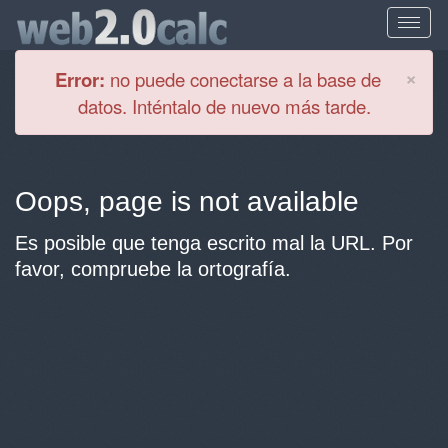
Cl
×
Error:
no puede conectarse a la base de
datos. Inténtalo de nuevo más tarde.
Oops, page is not available
Es posible que tenga escrito mal la URL. Por
favor, compruebe la ortografía.