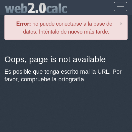
Cl
×
Error:
no puede conectarse a la base de
datos. Inténtalo de nuevo más tarde.
Oops, page is not available
Es posible que tenga escrito mal la URL. Por
favor, compruebe la ortografía.