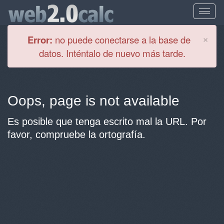
Cl
×
Error:
no puede conectarse a la base de
datos. Inténtalo de nuevo más tarde.
Oops, page is not available
Es posible que tenga escrito mal la URL. Por
favor, compruebe la ortografía.