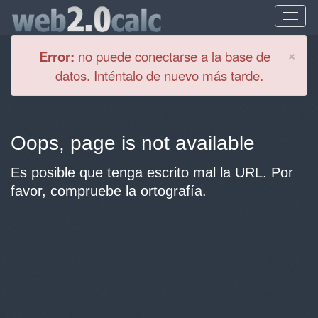
Cl
×
Error:
no puede conectarse a la base de
datos. Inténtalo de nuevo más tarde.
Oops, page is not available
Es posible que tenga escrito mal la URL. Por
favor, compruebe la ortografía.