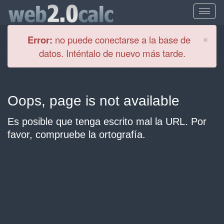
Cl
×
Error:
no puede conectarse a la base de
datos. Inténtalo de nuevo más tarde.
Oops, page is not available
Es posible que tenga escrito mal la URL. Por
favor, compruebe la ortografía.