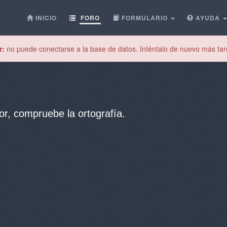
INICIO
FORO
FORMULARIO
AYUDA
r:
no puede conectarse a la base de datos. Inténtalo de nuevo más tar
or, compruebe la ortografía.