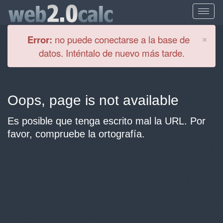
Cl
×
Error:
no puede conectarse a la base de
datos. Inténtalo de nuevo más tarde.
Oops, page is not available
Es posible que tenga escrito mal la URL. Por
favor, compruebe la ortografía.