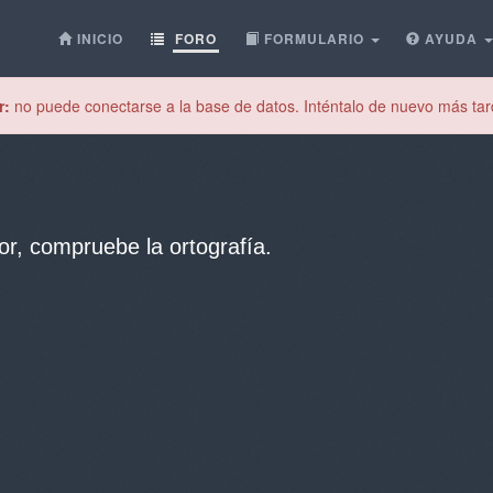
INICIO
FORO
FORMULARIO
AYUDA
r:
no puede conectarse a la base de datos. Inténtalo de nuevo más tar
or, compruebe la ortografía.