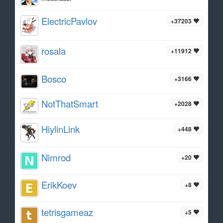
ElectricPavlov
+37203
rosala
+11912
Bosco
+3166
NotThatSmart
+2028
HiylinLink
+448
Nimrod
+20
ErikKoev
+8
tetrisgameaz
+5