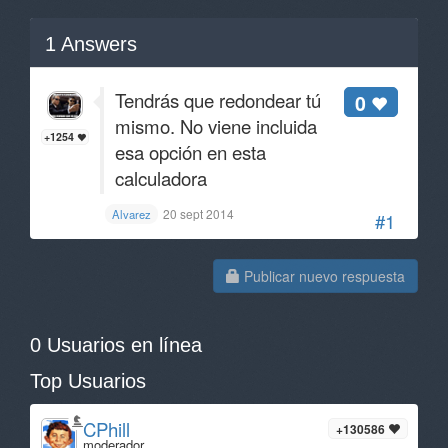
1
Answers
Tendrás que redondear tú
0
mismo. No viene incluida
+1254
esa opción en esta
calculadora
20 sept 2014
Alvarez
#1
Publicar nuevo respuesta
0 Usuarios en línea
Top Usuarios
CPhill
+130586
moderador