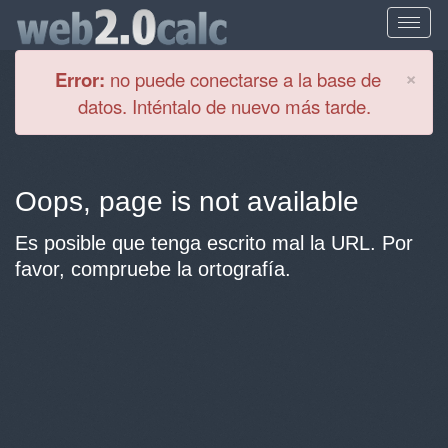
Cl
×
Error:
no puede conectarse a la base de
datos. Inténtalo de nuevo más tarde.
Oops, page is not available
Es posible que tenga escrito mal la URL. Por
favor, compruebe la ortografía.