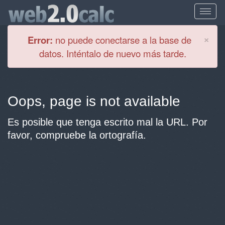
Cl
×
Error:
no puede conectarse a la base de
datos. Inténtalo de nuevo más tarde.
Oops, page is not available
Es posible que tenga escrito mal la URL. Por
favor, compruebe la ortografía.