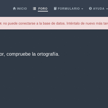
INICIO
FORO
FORMULARIO
AYUDA
r:
no puede conectarse a la base de datos. Inténtalo de nuevo más tar
or, compruebe la ortografía.