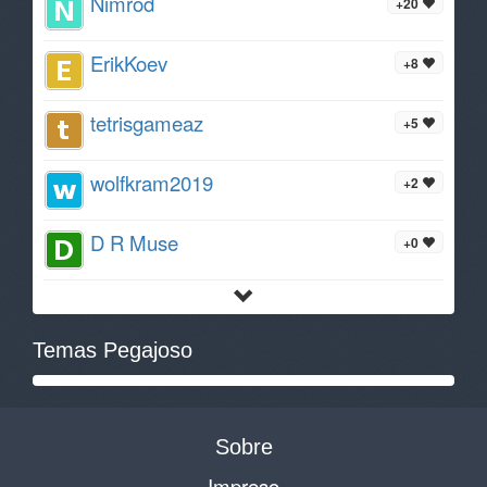
Nimrod
+20
ErikKoev
+8
tetrisgameaz
+5
wolfkram2019
+2
D R Muse
+0
Temas Pegajoso
Sobre
Impreso