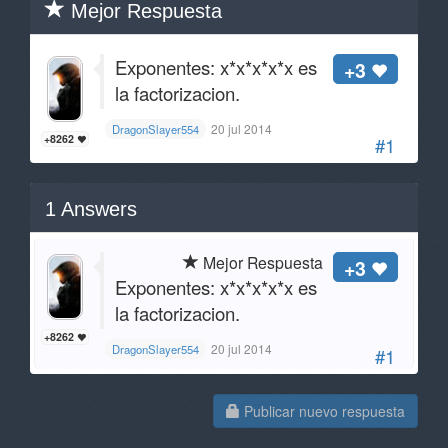
Mejor Respuesta
Exponentes: x*x*x*x*x es
+3
la factorizacion.
20 jul 2014
DragonSlayer554
+8262
#1
1
Answers
Mejor Respuesta
+3
Exponentes: x*x*x*x*x es
la factorizacion.
+8262
20 jul 2014
DragonSlayer554
#1
Publicar nuevo respuesta