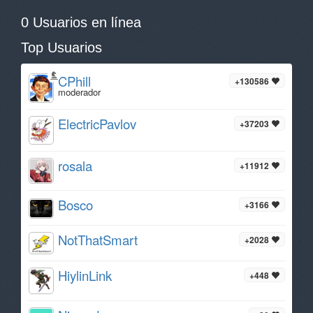
0 Usuarios en línea
Top Usuarios
CPhill
+130586
moderador
ElectricPavlov
+37203
rosala
+11912
Bosco
+3166
NotThatSmart
+2028
HiylinLink
+448