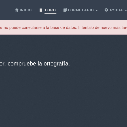
INICIO
FORO
FORMULARIO
AYUDA
r:
no puede conectarse a la base de datos. Inténtalo de nuevo más tar
or, compruebe la ortografía.