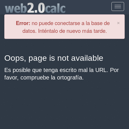
Cl
×
Error:
no puede conectarse a la base de
datos. Inténtalo de nuevo más tarde.
Oops, page is not available
Es posible que tenga escrito mal la URL. Por
favor, compruebe la ortografía.