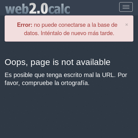
Cl
×
Error:
no puede conectarse a la base de
datos. Inténtalo de nuevo más tarde.
Oops, page is not available
Es posible que tenga escrito mal la URL. Por
favor, compruebe la ortografía.