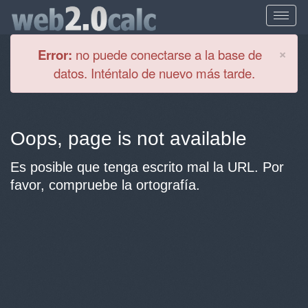
Cl
×
Error:
no puede conectarse a la base de
datos. Inténtalo de nuevo más tarde.
Oops, page is not available
Es posible que tenga escrito mal la URL. Por
favor, compruebe la ortografía.