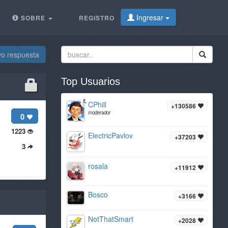
Ingresar
SOBRE
REGISTRO
vo respuesta
Top Usuarios
CPhill
+130586
moderador
0
1223
ElectricPavlov
+37203
3
rosala
+11912
Bosco
+3166
NotThatSmart
+2028