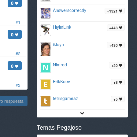
0
AnswerscorrectIy
+1321
#1
HiylinLink
+448
0
ikleyn
+430
#2
Nimrod
0
+20
ErikKoev
+8
#3
tetrisgameaz
+5
vo respuesta
Temas Pegajoso