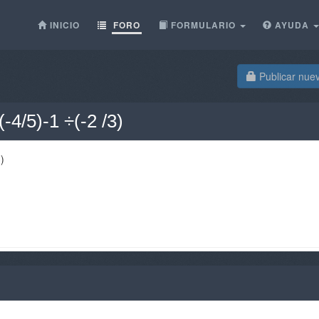
INICIO
FORO
FORMULARIO
AYUDA
Publicar nue
-4/5)-1 ÷(-2 /3)
)