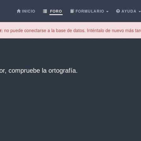
INICIO
FORO
FORMULARIO
AYUDA
r:
no puede conectarse a la base de datos. Inténtalo de nuevo más tar
or, compruebe la ortografía.