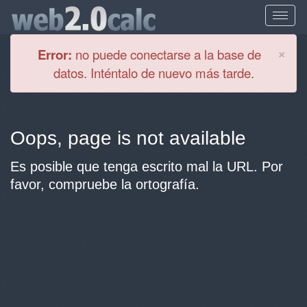
Cl
×
Error:
no puede conectarse a la base de
datos. Inténtalo de nuevo más tarde.
Oops, page is not available
Es posible que tenga escrito mal la URL. Por
favor, compruebe la ortografía.