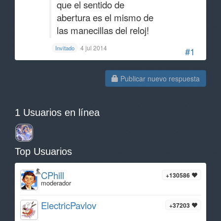
que el sentido de
abertura es el mismo de
las manecillas del reloj!
4 jul 2014
Invitado
#1
Publicar nuevo respuesta
1 Usuarios en línea
Top Usuarios
CPhill
+130586
moderador
ElectricPavlov
+37203