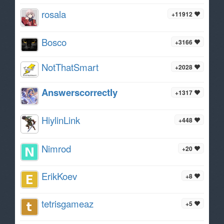
rosala
+11912
Bosco
+3166
NotThatSmart
+2028
AnswerscorrectIy
+1317
HiylinLink
+448
Nimrod
+20
ErikKoev
+8
tetrisgameaz
+5