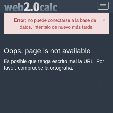
Cl
×
Error:
no puede conectarse a la base de
datos. Inténtalo de nuevo más tarde.
Oops, page is not available
Es posible que tenga escrito mal la URL. Por
favor, compruebe la ortografía.