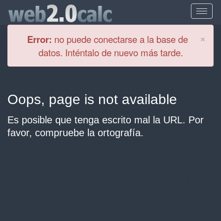
Cl
×
Error:
no puede conectarse a la base de
datos. Inténtalo de nuevo más tarde.
Oops, page is not available
Es posible que tenga escrito mal la URL. Por
favor, compruebe la ortografía.