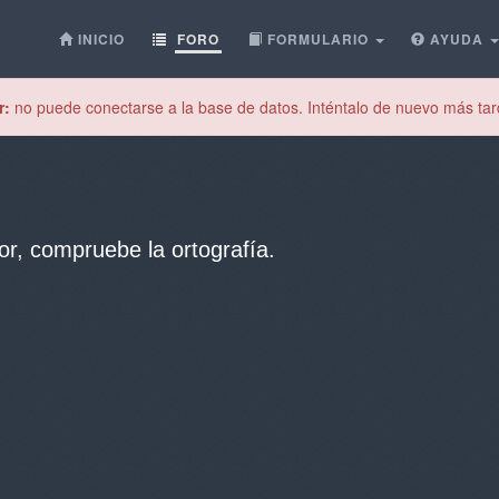
INICIO
FORO
FORMULARIO
AYUDA
r:
no puede conectarse a la base de datos. Inténtalo de nuevo más tar
or, compruebe la ortografía.