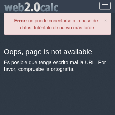
Cl
×
Error:
no puede conectarse a la base de
datos. Inténtalo de nuevo más tarde.
Oops, page is not available
Es posible que tenga escrito mal la URL. Por
favor, compruebe la ortografía.