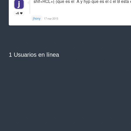
shif+RCL+(-)que es el A y hyp que es el c el B esta 
+6
jhony
17 mar 2015
1 Usuarios en línea