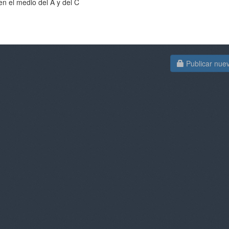
en el medio del A y del C
Publicar nue