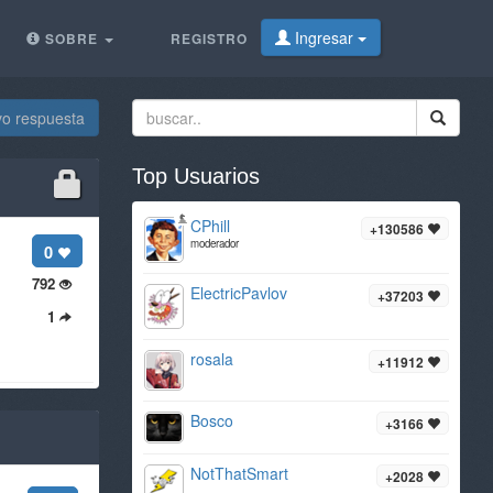
Ingresar
SOBRE
REGISTRO
vo respuesta
Top Usuarios
CPhill
+130586
moderador
0
792
ElectricPavlov
+37203
1
rosala
+11912
Bosco
+3166
NotThatSmart
+2028