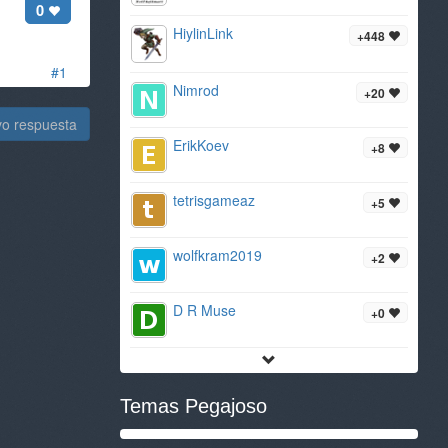
0
HiylinLink
+448
#1
Nimrod
+20
vo respuesta
ErikKoev
+8
tetrisgameaz
+5
wolfkram2019
+2
D R Muse
+0
Temas Pegajoso