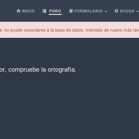
INICIO
FORO
FORMULARIO
AYUDA
r:
no puede conectarse a la base de datos. Inténtalo de nuevo más tar
or, compruebe la ortografía.