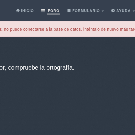
INICIO
FORO
FORMULARIO
AYUDA
r:
no puede conectarse a la base de datos. Inténtalo de nuevo más tar
or, compruebe la ortografía.