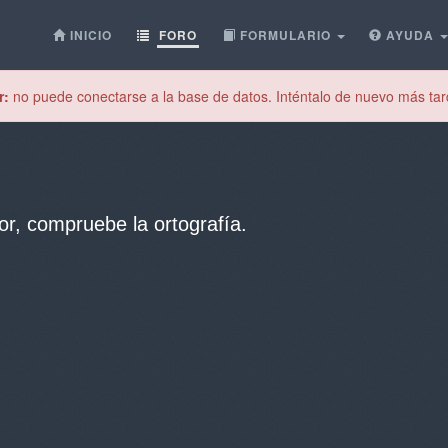
INICIO
FORO
FORMULARIO
AYUDA
r:
no puede conectarse a la base de datos. Inténtalo de nuevo más tar
or, compruebe la ortografía.