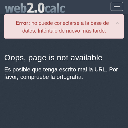
Cl
×
Error:
no puede conectarse a la base de
datos. Inténtalo de nuevo más tarde.
Oops, page is not available
Es posible que tenga escrito mal la URL. Por
favor, compruebe la ortografía.