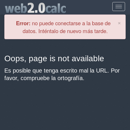
Cl
×
Error:
no puede conectarse a la base de
datos. Inténtalo de nuevo más tarde.
Oops, page is not available
Es posible que tenga escrito mal la URL. Por
favor, compruebe la ortografía.