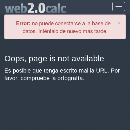
Cl
×
Error:
no puede conectarse a la base de
datos. Inténtalo de nuevo más tarde.
Oops, page is not available
Es posible que tenga escrito mal la URL. Por
favor, compruebe la ortografía.