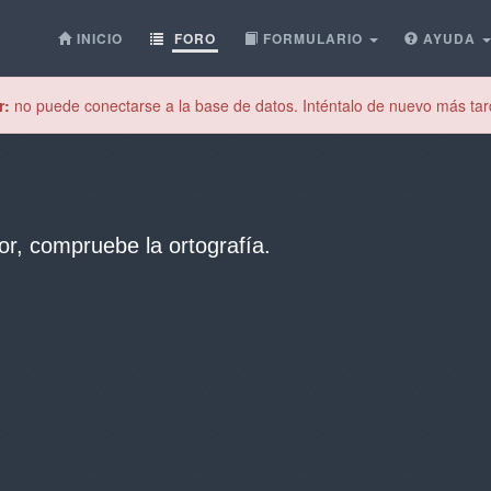
INICIO
FORO
FORMULARIO
AYUDA
r:
no puede conectarse a la base de datos. Inténtalo de nuevo más tar
or, compruebe la ortografía.