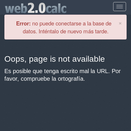
Cl
×
Error:
no puede conectarse a la base de
datos. Inténtalo de nuevo más tarde.
Oops, page is not available
Es posible que tenga escrito mal la URL. Por
favor, compruebe la ortografía.