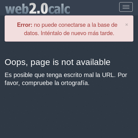
Cl
×
Error:
no puede conectarse a la base de
datos. Inténtalo de nuevo más tarde.
Oops, page is not available
Es posible que tenga escrito mal la URL. Por
favor, compruebe la ortografía.