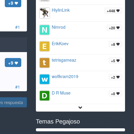
+9
HiylinLink
+448
#1
Nimrod
+20
ErikKoev
+8
tetrisgameaz
+5
+9
wolfkram2019
+2
#1
D R Muse
+0
vo respuesta
Temas Pegajoso