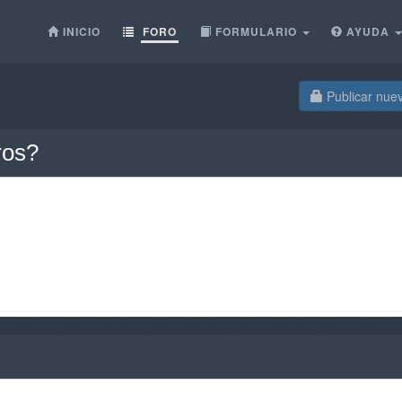
INICIO
FORO
FORMULARIO
AYUDA
Publicar nue
ros?