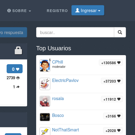
Ingresar
SOBRE
REGISTRO
vo respuesta
Top Usuarios
CPhill
+130586
moderador
0
2739
ElectricPavlov
+37203
1
rosala
+11912
Bosco
+3166
NotThatSmart
+2028