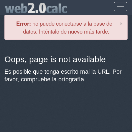
Cl
×
Error:
no puede conectarse a la base de
datos. Inténtalo de nuevo más tarde.
Oops, page is not available
Es posible que tenga escrito mal la URL. Por
favor, compruebe la ortografía.