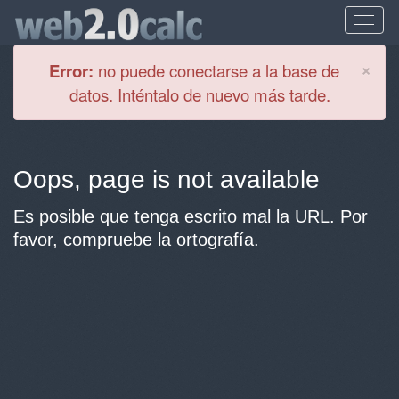
Cl
×
Error:
no puede conectarse a la base de
datos. Inténtalo de nuevo más tarde.
Oops, page is not available
Es posible que tenga escrito mal la URL. Por
favor, compruebe la ortografía.