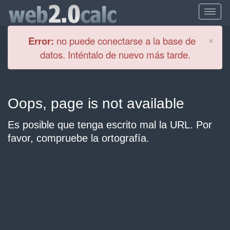
Cl
×
Error:
no puede conectarse a la base de
datos. Inténtalo de nuevo más tarde.
Oops, page is not available
Es posible que tenga escrito mal la URL. Por
favor, compruebe la ortografía.