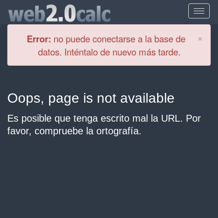
Cl
×
Error:
no puede conectarse a la base de
datos. Inténtalo de nuevo más tarde.
Oops, page is not available
Es posible que tenga escrito mal la URL. Por
favor, compruebe la ortografía.