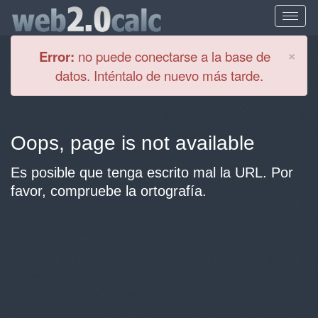
Cl
×
Error:
no puede conectarse a la base de
datos. Inténtalo de nuevo más tarde.
Oops, page is not available
Es posible que tenga escrito mal la URL. Por
favor, compruebe la ortografía.