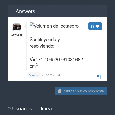
1
Answers
0
+1254
Sustituyendo y
resolviendo:
V=471.4045207910316829
3
cm
28 sept 2014
Alvarez
#1
Publicar nuevo respuesta
0 Usuarios en línea