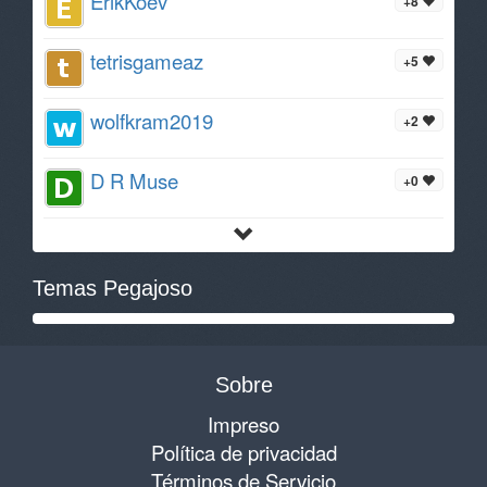
ErikKoev
+8
tetrisgameaz
+5
wolfkram2019
+2
D R Muse
+0
Temas Pegajoso
Sobre
Impreso
Política de privacidad
Términos de Servicio