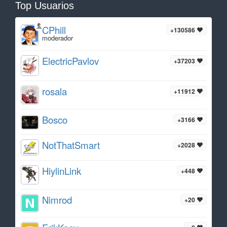
Top Usuarios
CPhill
+130586
moderador
ElectricPavlov
+37203
rosala
+11912
Bosco
+3166
NotThatSmart
+2028
HiylinLink
+448
Nimrod
+20