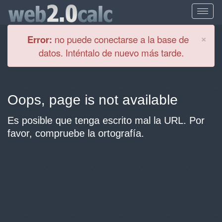
Cl
×
Error:
no puede conectarse a la base de
datos. Inténtalo de nuevo más tarde.
Oops, page is not available
Es posible que tenga escrito mal la URL. Por
favor, compruebe la ortografía.