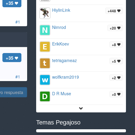
+35
HiylinLink
+448
#1
Nimrod
+20
ErikKoev
+8
+35
tetrisgameaz
+5
#1
wolfkram2019
+2
vo respuesta
D R Muse
+0
Temas Pegajoso