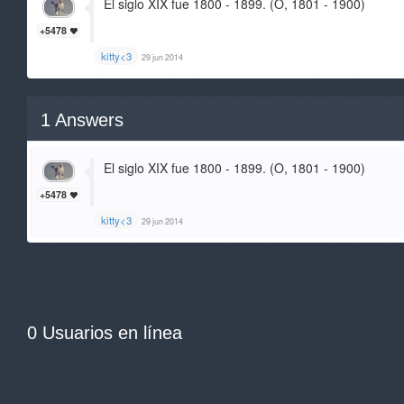
El siglo XIX fue 1800 - 1899. (O, 1801 - 1900)
+5478
kitty<3
29 jun 2014
1
Answers
El siglo XIX fue 1800 - 1899. (O, 1801 - 1900)
+5478
kitty<3
29 jun 2014
0 Usuarios en línea