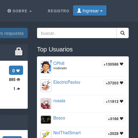
Ingresar
SOBRE
REGISTRO
vo respuesta
Top Usuarios
CPhill
+130586
moderador
0
895
ElectricPavlov
+37203
1
rosala
+11912
Bosco
+3166
NotThatSmart
+2028