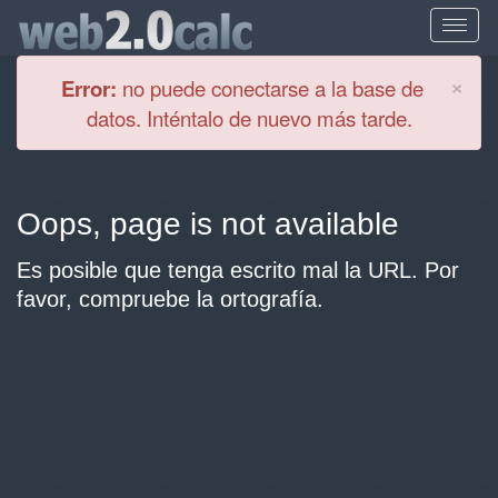
Cl
×
Error:
no puede conectarse a la base de
datos. Inténtalo de nuevo más tarde.
Oops, page is not available
Es posible que tenga escrito mal la URL. Por
favor, compruebe la ortografía.