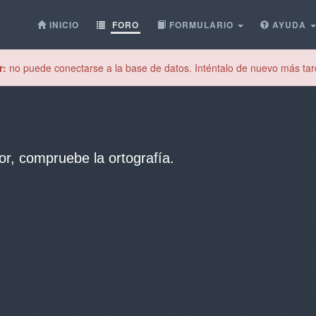
INICIO
FORO
FORMULARIO
AYUDA
r:
no puede conectarse a la base de datos. Inténtalo de nuevo más tar
or, compruebe la ortografía.